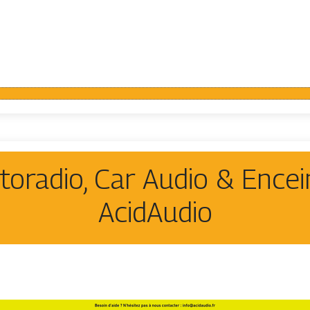
utoradio, Car Audio & Encei
AcidAudio